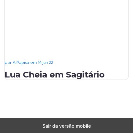
por
A Papisa
em
14 jun 22
Lua Cheia em Sagitário
Sair da versão mobile