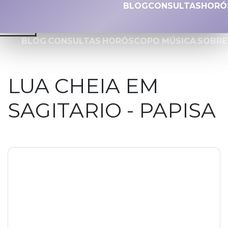
BLOG
CONSULTAS
HORÓ
BLOG
CONSULTAS
HORÓSCOPO
MÚSICA
SOBRE
LUA CHEIA EM
SAGITARIO - PAPISA