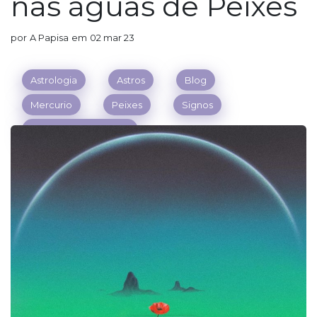
nas águas de Peixes
por
A Papisa
em
02 mar 23
Astrologia
Astros
Blog
Mercurio
Peixes
Signos
Trânsitos Astrológicos